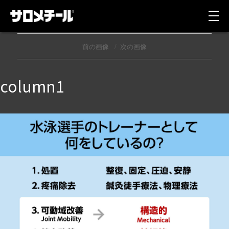
前の画像
次の画像
column1