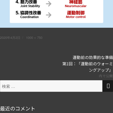
投
フ
2020年4月2日
1000 × 750
稿
ル
日:
サ
イ
投
運動前の効果的な準備
ズ
稿
第1回：「運動前のウォーミ
ナ
ングアップ」
ビ
内で公開
ゲ
検
ー
索
シ
対
ョ
象:
ン
最近のコメント