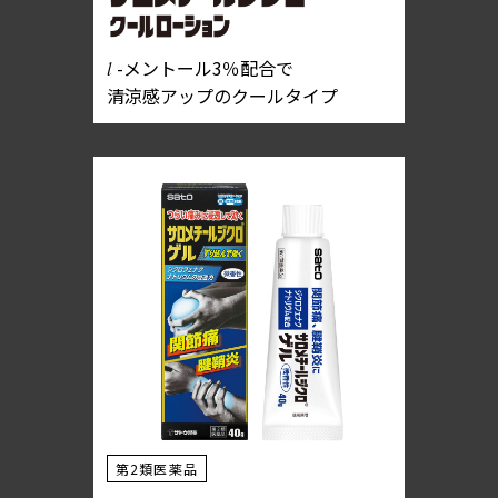
-メントール3％配合で
l
清涼感アップのクールタイプ
第2類医薬品